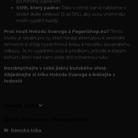
po mnoha vypráních.
Střih, který padne:
Triko v černé barvě nabízíme v
široké škále velikostí (S až 5XL),
aby svou vnitřní sílu
mohl vyjádřit každý.
Proč nosit Hvězdu Svaroga z PaganShop.eu?
Tento
motiv je ideální pro ty, kteří hledají alternativu k severské
tematice a chtějí vyzdvihnout krásu a hloubku slovanského
odkazu. Je to vyjádření úcty k předkům, přírodě a starým
bohům, kteří nad námi stále drží ochrannou ruku.
Rozdmýchejte v sobě jiskru božského ohně.
Objednejte si triko Hvězda Svaroga a kráčejte s
hrdostí!
Původ zboží
Zboží zařazeno v kategoriích
Dámská trika