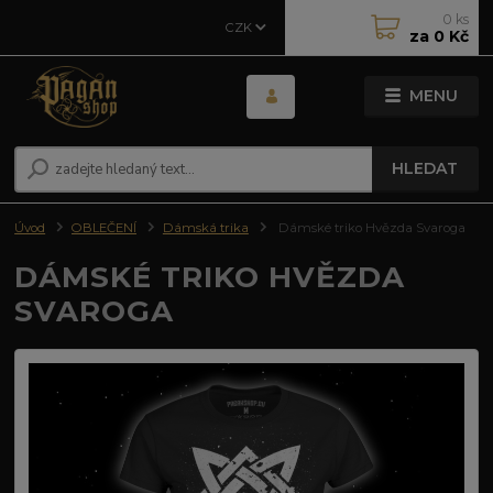
0
ks
CZK
za
0 Kč
MENU
HLEDAT
Úvod
OBLEČENÍ
Dámská trika
Dámské triko Hvězda Svaroga
DÁMSKÉ TRIKO HVĚZDA
SVAROGA