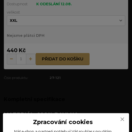
Dostupnost
K ODESLÁNÍ 12.08.
velikost
Nejsme plátci DPH
440 Kč
PŘIDAT DO KOŠÍKU
Číslo produktu:
27-121
Kompletní specifikace
MATERIÁL: 100% BAVLNA
Zpracování cookies
TRIKO HVĚZDA SVAROGA – OHEŇ
Náš e-shop a partneři potřebují Váš
souhlas
s použitím