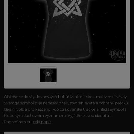
Oblečte se do síly slovanských bohů! Kvalitní triko s motivem Hvězdy
Svaroga symbolizuje nebeský oheň, stvoření světa a ochranu předků.
Ideální volba pro každého, kdo ctí slovanské tradice a hledá symbol s
hlubokým duchovním významem. Vyjádřete svou identitu s
PaganShop.eu!
celý popis