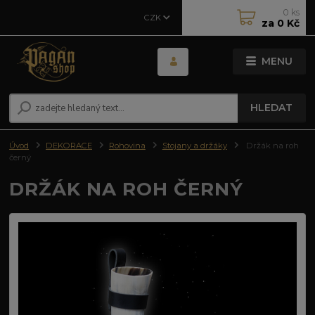
0
ks
CZK
za
0 Kč
MENU
HLEDAT
Úvod
DEKORACE
Rohovina
Stojany a držáky
Držák na roh
černý
DRŽÁK NA ROH ČERNÝ