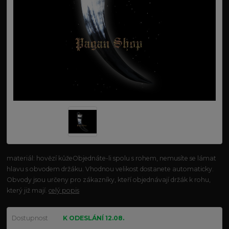
materiál: hovězí kůžeObjednáte-li spolu s rohem, nemusíte se lámat
hlavu s obvodem držáku. Vhodnou velikost dostanete automaticky.
Obvody jsou určeny pro zákazníky, kteří objednávají držák k rohu,
který již mají.
celý popis
Dostupnost
K ODESLÁNÍ 12.08.