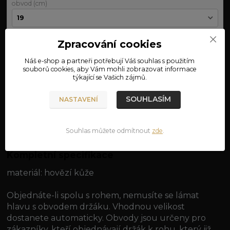
obvod (cm)
Zpracování cookies
Nejsme plátci DPH
Náš e-shop a partneři potřebují Váš
souhlas
s použitím
250 Kč
souborů cookies, aby Vám mohli zobrazovat informace
týkající se Vašich zájmů.
PŘIDAT DO KOŠÍKU
SOUHLASÍM
NASTAVENÍ
Číslo produktu:
13-27
Souhlas můžete odmítnout
zde
.
Kompletní specifikace
materiál: hovězí kůže
Objednáte-li spolu s rohem, nemusíte se lámat
hlavu s obvodem držáku. Vhodnou velikost
dostanete automaticky. Obvody jsou určeny pro
zákazníky, kteří objednávají držák k rohu, který již