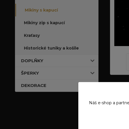
Mikiny s kapucí
Mikiny zip s kapucí
Kraťasy
Historické tuniky a košile
DOPLŇKY
ŠPERKY
DEKORACE
Kompl
Náš e-shop a partne
materiá
barva: č