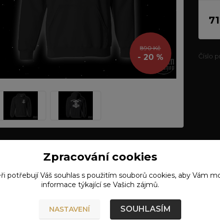
71
890 Kč
Číslo 
- 20 %
Zpracování cookies
etní specifikace
ři potřebují Váš
souhlas
s použitím souborů cookies, aby Vám mo
informace týkající se Vašich zájmů.
l: 80% bavlna, 20% polyester
SOUHLASÍM
NASTAVENÍ
erná