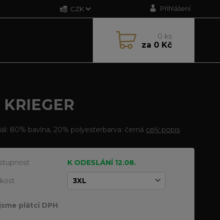
Přihlášení
CZK
0
ks
za
0 Kč
 KRIEGER
ál: 80% bavlna, 20% polyesterbarva: černá
celý popis
stupnost
K ODESLÁNÍ 12.08.
ikost
jsme plátci DPH