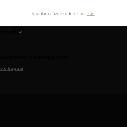
Souhlas můžete odmítnout
zde
.
 zboží
zařazeno v kategoriích
y s kapucí