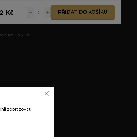
2 Kč
PŘIDAT DO KOŠÍKU
produktu:
95-125
hli zobrazovat