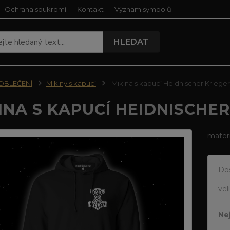
Ochrana soukromí
Kontakt
Význam symbolů
HLEDAT
OBLEČENÍ
Mikiny s kapucí
Mikina s kapucí Heidnischer Krieger
INA S KAPUCÍ HEIDNISCHER
materi
Do
vel
Ne