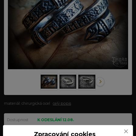
materiál: chirurgická ocel
celý popis
Dostupnost
K ODESLÁNÍ 12.08.
velikost
Zpracování cookies