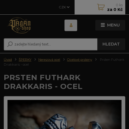
0
ks
CZK
za
0 Kč
MENU
HLEDAT
Úvod
ŠPERKY
Nerezová ocel
Ocelové prsteny
Prsten Futhark
Drakkaris - ocel
PRSTEN FUTHARK
DRAKKARIS - OCEL