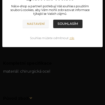
Náš e-shop a partneři potřebují Váš
souhlas
s použitím
souborů cookies, aby Vám mohli zobrazovat informace
Nejsme plátci DPH
týkající se Vašich zájmů.
SOUHLASÍM
390 Kč
NASTAVENÍ
PŘIDAT DO KOŠÍKU
Souhlas můžete odmítnout
zde
.
Číslo produktu:
03-32
Kompletní specifikace
materiál: chirurgická ocel
Původ zboží