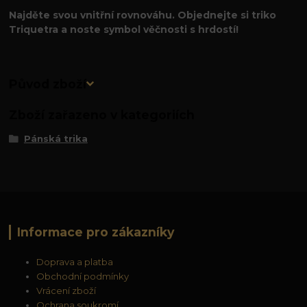
Najděte svou vnitřní rovnováhu. Objednejte si triko
Triquetra a noste symbol věčnosti s hrdostí!
Původ zboží
Zboží zařazeno v kategoriích
Pánská trika
Informace pro zákazníky
Doprava a platba
Obchodní podmínky
Vrácení zboží
Ochrana soukromí