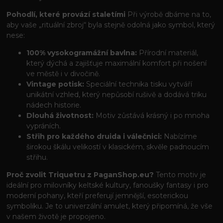
Pohodlí, které provází staletími
Při výrobě dbáme na to,
aby vaše „rituální zbroj“ byla stejně odolná jako symbol, který
nese:
100% vysokogramážní bavlna:
Přírodní materiál,
který dýchá a zajišťuje maximální komfort při nošení
ve městě i v divočině.
Vintage potisk:
Speciální technika tisku vytváří
unikátní vzhled, který nepůsobí rušivě a dodává triku
nádech historie.
Dlouhá životnost:
Motiv zůstává krásný i po mnoha
vypráních.
Střih pro každého druida i válečnici:
Nabízíme
širokou škálu velikostí v klasickém, skvěle padnoucím
střihu.
Proč zvolit Triquetru z PaganShop.eu?
Tento motiv je
ideální pro milovníky keltské kultury, fanoušky fantasy i pro
moderní pohany, kteří preferují jemnější, esoterickou
symboliku. Je to univerzální amulet, který připomíná, že vše
v našem životě je propojeno.