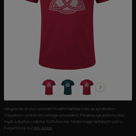
Vstupte do kruhu věčnosti! Kvalitní keltské triko se symbolem
Triquetra v unikátním vintage provedení. Představuje jednotu těla,
mysli a ducha v odolné 100% bavlně. Noste magii keltských uzlů z
PaganShop.eu!
celý popis