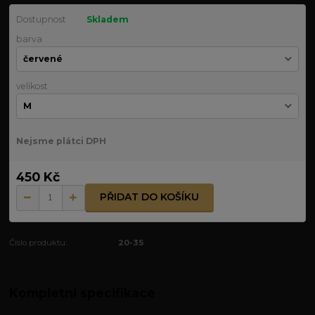
Dostupnost
Skladem
barva
velikost
Nejsme plátci DPH
450 Kč
PŘIDAT DO KOŠÍKU
Číslo produktu:
20-35
Kompletní specifikace