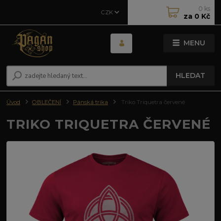
0
ks
CZK
za
0 Kč
MENU
HLEDAT
Úvod
OBLEČENÍ
Pánská trika
Triko Triquetra červené
TRIKO TRIQUETRA ČERVENÉ